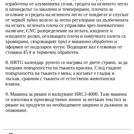
изработена от алуминиева сплав, гредата на игленото легло
и шпинделът са закалени и темперирани, плочата за
оголване и гредата на игленото легло се повдигат и спускат
от червей зъбно колело за лесно регулиране на дълбочината
на иглата, иглената плоча се управлява чрез пневматично
налягане, CNC разпределение на иглата, входните и
изходните ролки, оголващата плоча и памучната палета са
хромирани, свързващият прът е машинно обработен и
оформен от нодуларен чугун. Водещият вал е изкован от
стомана 45 # и термично обработен.
8. HRTG календар: руното се нагрява от двете страни, за да
направи повърхността на тъканта красива. След гладене
повърхността на тъканта е мека, а косъмът е гладък и
лъскав, сравним с тъканта от естествени животински
влакна.
9. Машина за рязане и валцуване HRCJ-4000: Тази машина
се използва в производствени линии за нетъкан текстил за
рязане на продукти на необходимите ширини и дължини за
опаковане.