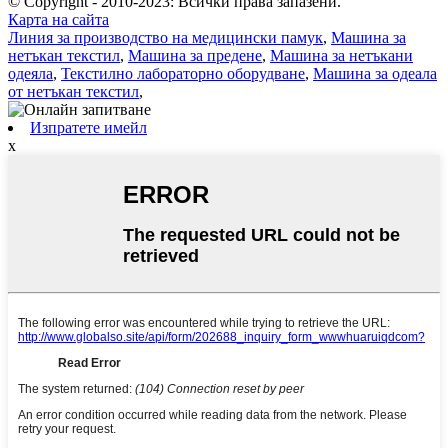
© Copyright - 2010-2023: Всички права запазени.
Карта на сайта
Линия за производство на медицински памук
,
Машина за
нетъкан текстил
,
Машина за предене
,
Машина за нетъкани
одеяла
,
Текстилно лабораторно оборудване
,
Машина за одеала
от нетъкан текстил
,
Изпратете имейл
x