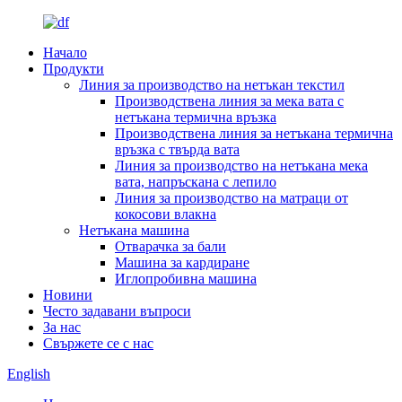
Начало
Продукти
Линия за производство на нетъкан текстил
Производствена линия за мека вата с
нетъкана термична връзка
Производствена линия за нетъкана термична
връзка с твърда вата
Линия за производство на нетъкана мека
вата, напръскана с лепило
Линия за производство на матраци от
кокосови влакна
Нетъкана машина
Отварачка за бали
Машина за кардиране
Иглопробивна машина
Новини
Често задавани въпроси
За нас
Свържете се с нас
English