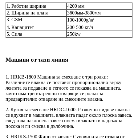
1. Работна ширина
4200 мм
2. Ширина на плата
3600мм-3800мм
3. GSM
100-1000g/㎡
4. Капацитет
200-500 кг/ч
5. Сила
250kw
Машини от тази линия
1. HRKB-1800 Машина за смесване с три ролки:
Различните влакна се поставят пропорционално върху
лентата за подаване и теглото се показва на машината,
която има три вътрешни отварящи се ролки за
предварително отваряне на смесените влакна.
2. Кутия за смесване HRDC-1600: Различни видове влакна
се вдухват в машината, влакната падат около плоска завеса,
след това наклонена завеса поема влакната в надлъжна
посока и ги смесва в дълбочина.
3. HRJKS-1500 Фино отваряне: Суровината се отваря от