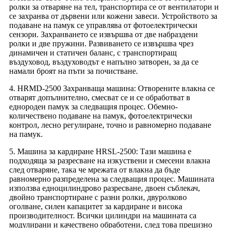
ролки за отваряне на тел, транспортира се от вентилатори и
се захранва от дървени или кожени завеси. Устройството за
подаване на памук се управлява от фотоелектрически
сензори. Захранването се извършва от две набраздени
ролки и две пружини. Развиването се извършва чрез
динамичен и статичен баланс, с транспортиращ
въздуховод, въздуховодът е напълно затворен, за да се
намали броят на пъти за почистване.
4. HRMD-2500 Захранваща машина: Отворените влакна се
отварят допълнително, смесват се и се обработват в
еднороден памук за следващия процес. Обемно-
количествено подаване на памук, фотоелектрически
контрол, лесно регулиране, точно и равномерно подаване
на памук.
5. Машина за кардиране HRSL-2500: Тази машина е
подходяща за разресване на изкуствени и смесени влакна
след отваряне, така че мрежата от влакна да бъде
равномерно разпределена за следващия процес. Машината
използва едноцилиндрово разресване, двоен съблекач,
двойно транспортиране с разни ролки, двуролково
оголване, силен капацитет за кардиране и висока
производителност. Всички цилиндри на машината са
модулирани и качествено обработени, след това прецизно