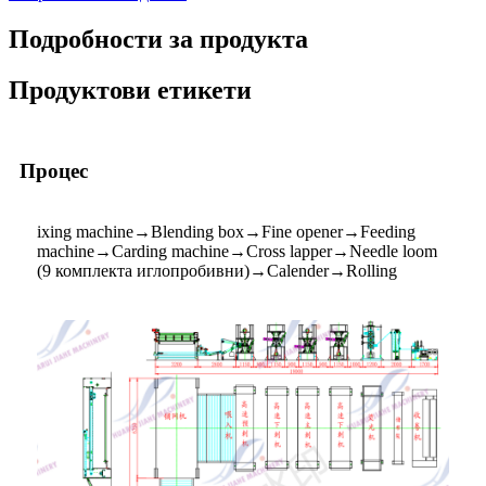
Подробности за продукта
Продуктови етикети
Процес
ixing machine→Blending box→Fine opener→Feeding
machine→Carding machine→Cross lapper→Needle loom
(9 комплекта иглопробивни)→Calender→Rolling