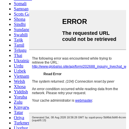
Somali
Samoan
Scots Gaelic
Shona
Sindhi
Sundanese
Swahili
Tajik
Tamil
Telugu
Thai
Ukrainian
Urdu
Uzbek
Vietnamese
Welsh
Xhosa
Yiddish
Yoruba
Zulu
Kinyarwanda
Tatar
Oriya
Turkmen
Uyghur