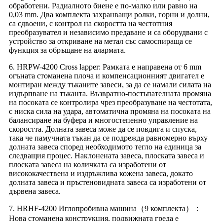
обработени. Радиалното биене е по-малко или равно на
0,03 mm. Два комплекта захранващи ролки, горни и долни,
са сдвоени, с контрол на скоростта на честотния
преобразувател и независимо предаване и са оборудвани с
устройство за откриване на метал със самоспираща се
функция за обръщане на алармата.
6. HRPW-4200 Cross lapper: Рамката е направена от 6 mm
огъната стоманена плоча и компенсационният двигател е
монтиран между тъканите завеси, за да се намали силата на
издърпване на тъканта. Възвратно-постъпателната промяна
на посоката се контролира чрез преобразуване на честотата,
с ниска сила на удара, автоматична промяна на посоката на
балансиране на буфера и многостепенно управление на
скоростта. Долната завеса може да се повдига и спуска,
така че памучната тъкан да се подрежда равномерно върху
долната завеса според необходимото тегло на единица за
следващия процес. Наклонената завеса, плоската завеса и
плоската завеса на количката са изработени от
висококачествена и издръжлива кожена завеса, докато
долната завеса и пръстеновидната завеса са изработени от
дървена завеса.
7. HRHF-4200 Иглопробивна машина（9 комплекта）：
Нова стоманена конструкция, подвижната греда е