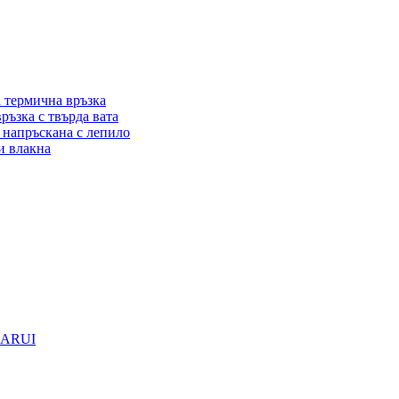
а термична връзка
ръзка с твърда вата
, напръскана с лепило
и влакна