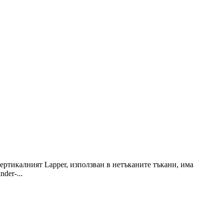
Вертикалният Lapper, използван в нетъканите тъкани, има
der-...