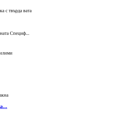
ната Специф...
...