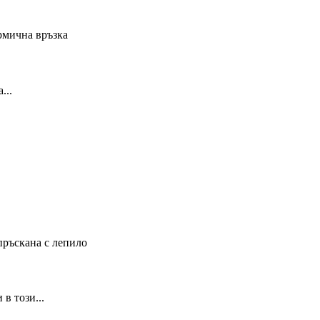
...
в този...