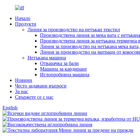
Начало
Продукти
Линия за производство на нетъкан текстил
Производствена линия за мека вата с нетъкан
Производствена линия за нетъкана термична в
Линия за производство на нетъкана мека вата
Линия за производство на матраци от кокосов
Нетъкана машина
Отварачка за бали
Машина за кардиране
Иглопробивна машина
Новини
Често задавани въпроси
За нас
Свържете се с нас
English