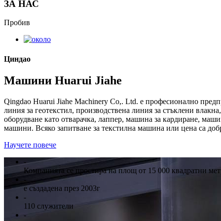
ЗА НАС
Пробив
Циндао
Машини Huarui Jiahe
Qingdao Huarui Jiahe Machinery Co,. Ltd. е професионално пре
линия за геотекстил, производствена линия за стъклени влакна
оборудване като отварачка, лаппер, машина за кардиране, маш
машини. Всяко запитване за текстилна машина или цена са доб
Научете повече
-
Компанията се простира на площ от 15 000 квадратни мет
-
е създадена през 2003г
-
110 служители
-