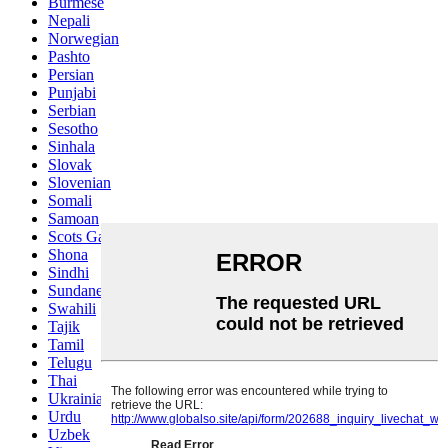
Burmese
Nepali
Norwegian
Pashto
Persian
Punjabi
Serbian
Sesotho
Sinhala
Slovak
Slovenian
Somali
Samoan
Scots Gaelic
Shona
Sindhi
Sundanese
Swahili
Tajik
Tamil
Telugu
Thai
Ukrainian
Urdu
Uzbek