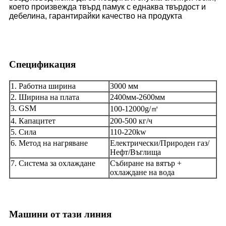
което произвежда твърд памук с еднаква твърдост и
дебелина, гарантирайки качество на продукта
Спецификация
1. Работна ширина
3000 мм
2. Ширина на плата
2400мм-2600мм
3. GSM
100-12000g/㎡
4. Капацитет
200-500 кг/ч
5. Сила
110-220kw
6. Метод на нагряване
Електрически/Природен газ/
Нефт/Въглища
7. Система за охлаждане
Събиране на вятър +
охлаждане на вода
Машини от тази линия