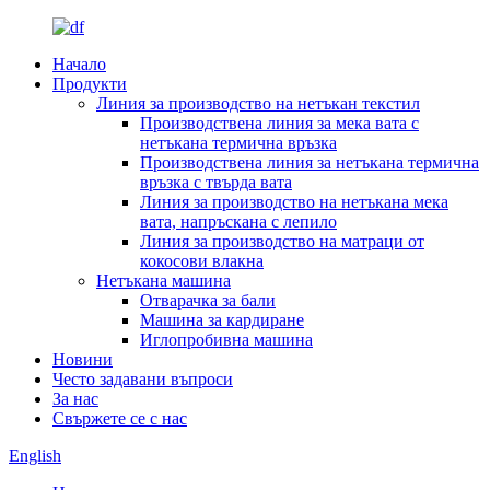
Начало
Продукти
Линия за производство на нетъкан текстил
Производствена линия за мека вата с
нетъкана термична връзка
Производствена линия за нетъкана термична
връзка с твърда вата
Линия за производство на нетъкана мека
вата, напръскана с лепило
Линия за производство на матраци от
кокосови влакна
Нетъкана машина
Отварачка за бали
Машина за кардиране
Иглопробивна машина
Новини
Често задавани въпроси
За нас
Свържете се с нас
English