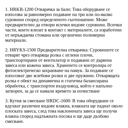
1. HRKB-1200 Отварачка за бали: Това оборудване се
използва за равномерно подаване на три или по-малко
суровини според определеното съотношение. Може
предварително да отвори всички видове суровини. Всички
части, които влизат в контакт с материалите, са изработени
от неръждаема стомана или органични полимерни
материали.
2. HRYKS-1500 Предварителна отварачка: Суровините се
отварят чрез отваряща ролка с иглени плочи,
транспортирани от вентилатор и подавани от дървена
завеса или кожена завеса. Храненето се контролира от
фотоелектрическо захранване на памук. За подаване се
използват две жлебови ролки и две пружини. Отварящата
ролка е обект на динамична и статична балансирана
обработка, с транспортен въздуховод, който е напълно
затворен, за да се намали времето за почистване
3. Кутия за смесване HRDC-1600: В това оборудване се
вдухват различни видове влакна, влакната ще паднат около
плоската завеса, след това наклонената завеса ще получи
влакна според надлъжната посока и ще даде дълбоко
смесване.