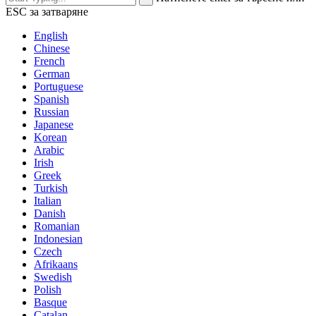
ESC за затваряне
English
Chinese
French
German
Portuguese
Spanish
Russian
Japanese
Korean
Arabic
Irish
Greek
Turkish
Italian
Danish
Romanian
Indonesian
Czech
Afrikaans
Swedish
Polish
Basque
Catalan