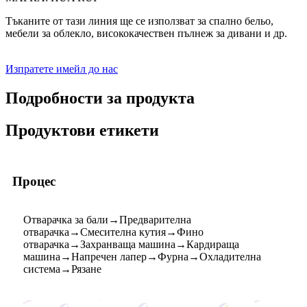
Тъканите от тази линия ще се използват за спално бельо,
мебели за облекло, висококачествен пълнеж за дивани и др.
Изпратете имейл до нас
Подробности за продукта
Продуктови етикети
Процес
Отварачка за бали→Предварителна
отварачка→Смесителна кутия→Фино
отварачка→Захранваща машина→Кардираща
машина→Напречен лапер→Фурна→Охладителна
система→Рязане