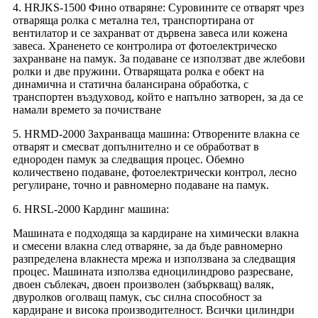
4. HRJKS-1500 Фино отваряне: Суровините се отварят чрез
отваряща ролка с метална тел, транспортирана от
вентилатор и се захранват от дървена завеса или кожена
завеса. Храненето се контролира от фотоелектрическо
захранване на памук. За подаване се използват две жлебови
ролки и две пружини. Отварящата ролка е обект на
динамична и статична балансирана обработка, с
транспортен въздуховод, който е напълно затворен, за да се
намали времето за почистване
5. HRMD-2000 Захранваща машина: Отворените влакна се
отварят и смесват допълнително и се обработват в
еднороден памук за следващия процес. Обемно
количествено подаване, фотоелектрически контрол, лесно
регулиране, точно и равномерно подаване на памук.
6. HRSL-2000 Кардинг машина:
Машината е подходяща за кардиране на химически влакна
и смесени влакна след отваряне, за да бъде равномерно
разпределена влакнеста мрежа и използвана за следващия
процес. Машината използва едноцилиндрово разресване,
двоен съблекач, двоен произволен (забъркващ) валяк,
двуролков оголващ памук, със силна способност за
кардиране и висока производителност. Всички цилиндри