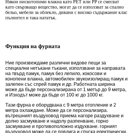
Някои нискотопими влакна като PET или PP се смесват
като свързващо вещество, могат да се използват за спално
бельо, мебели за облекло, дивани с високо съдържание клас
пълнител и така нататък.
Функция на фурната
Ние произвеждаме различни видове пещи за
специални нетъкани тъкани, използвани за направата
на твърд памук, памук без лепило, кокосови и
конопени влакна, автомобилен звукоизолиращ памук и
залепен със спрей памук и др. Работната ширина
може да бъде персонализирана от 1 метър до 9 метра,
и Изходът може да бъде от 100 кг до 1000 кг.
Тази фурна е оборудвана с 9 метра отопление и 2
метра охлаждане. Може да се персонализира.
вътрешният въздуховод приема нагоре раздухване и
долно засмукване и надолу разпенване, горно
засмукване и противоположно издухване. горният
въздуховод може да се повдига и спуска електрически,