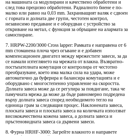
на машината са модулирани и качествено обработени и
след това прецизно обработени. Радиалното биене е по-
малко или равно на 0,03 mm. Захранващият валяк е сдвоен
с горната и долната две групи, честотен контрол,
независимо предаване и е оборудван с устройство за
откриване на метал, с функция за обръщане на алармата за
самоспиране.
7. HRPW-2200/3000 Cross lapper: Рамката е направена от 6
mm стоманена плоча чрез огъване и е добавен
компенсационен двигател между мрежестите завеси, за да
се намали изтеглянето на мрежата от влакна. Възвратно-
постъпателната комутация се контролира от честотно
преобразуване, което има малка сила на удара, може
автоматично да буферира и балансира комутацията и е
оборудвано с многостепенно управление на скоростта.
Долната завеса може да се регулира за повдигане, така че
памучната мрежа да може да бъде равномерно подредена
върху долната завеса според необходимото тегло на
единица грам за следващия процес. Наклонената завеса,
плоската завеса и плоската завеса на количката използват
висококачествена кожена завеса, а долната завеса и
пръстеновидната завеса са дървени завеси.
8. Фурна HRHF-3000: Загрейте влакното и направете